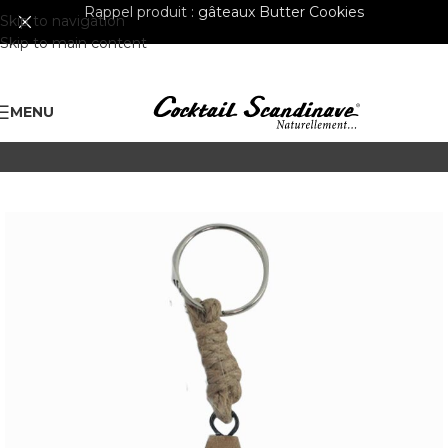
Rappel produit :
gâteaux Butter Cookies
Skip to navigation
Skip to main content
MENU