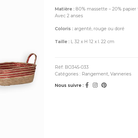
Matière :
80% massette – 20% papier 
Avec 2 anses
Coloris :
argenté, rouge ou doré
Taille :
L 32 x H 12 x l. 22 cm
Réf:
BO345-033
Catégories :
Rangement
,
Vanneries
Nous suivre :