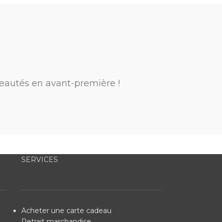
eautés en avant-première !
SERVICES
Acheter une carte cadeau
Retrait marchandise