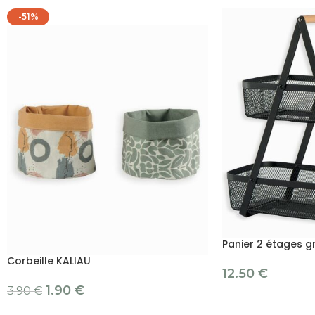
-51%
Panier 2 étages gr
Corbeille KALIAU
12.50
€
1.90
€
3.90
€