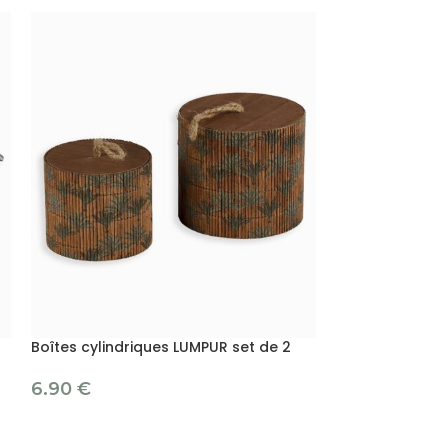
Boîtes cylindriques LUMPUR set de 2
Box sapin recy
6.90
€
29.00
€