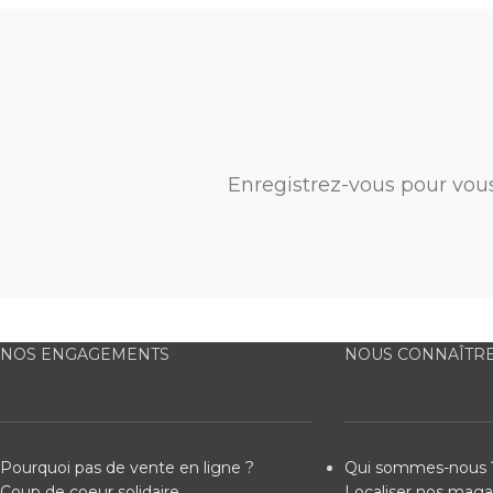
Enregistrez-vous pour vou
NOS ENGAGEMENTS
NOUS CONNAÎTR
Pourquoi pas de vente en ligne ?
Qui sommes-nous 
Coup de coeur solidaire
Localiser nos maga