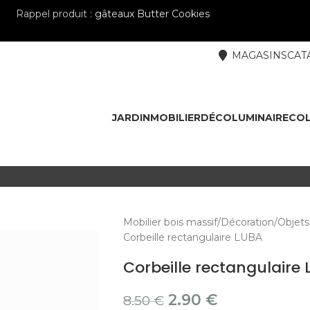
Rappel produit :
gâteaux Butter Cookies
MAGASINS
CAT
JARDIN
MOBILIER
DÉCO
LUMINAIRE
COL
Mobilier bois massif
Décoration
Objets
Corbeille rectangulaire LUBA
Corbeille rectangulaire
2.90
€
8.50
€