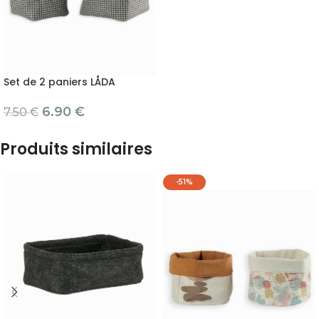
Set de 2 paniers LÅDA
6.90
€
7.50
€
Produits similaires
-51%