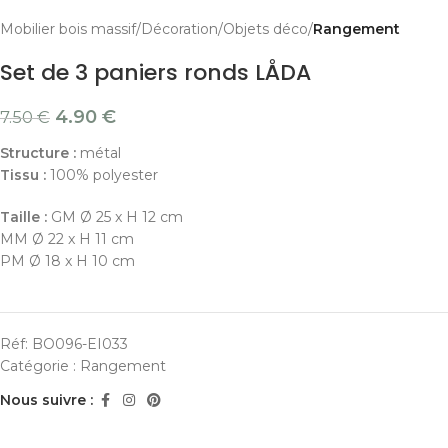
Mobilier bois massif
Décoration
Objets déco
Rangement
Set de 3 paniers ronds LÅDA
4.90
€
7.50
€
Structure :
métal
Tissu :
100% polyester
Taille :
GM Ø 25 x H 12 cm
MM Ø 22 x H 11 cm
PM Ø 18 x H 10 cm
Réf:
BO096-EI033
Catégorie :
Rangement
Nous suivre :