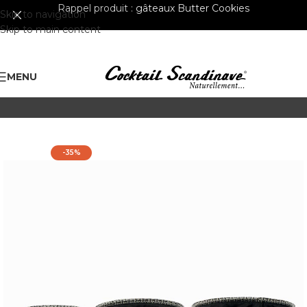
Rappel produit :
gâteaux Butter Cookies
Skip to navigation
Skip to main content
MENU
-35%