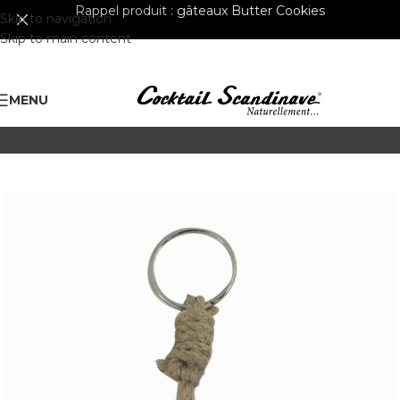
Rappel produit :
gâteaux Butter Cookies
Skip to navigation
Skip to main content
MENU