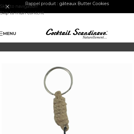
Rappel produit :
gâteaux Butter Cookies
Skip to navigation
Skip to main content
MENU