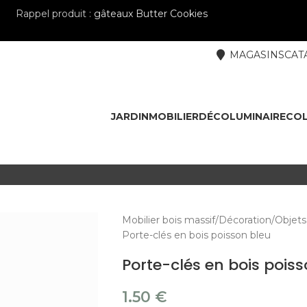
Rappel produit :
gâteaux Butter Cookies
MAGASINS
CAT
JARDIN
MOBILIER
DÉCO
LUMINAIRE
COL
Mobilier bois massif
Décoration
Objets
Porte-clés en bois poisson bleu
Porte-clés en bois pois
1.50
€