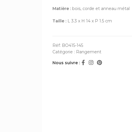
Matière :
bois, corde et anneau métal
Taille :
L 3.3 x H 14 x P 1.5 cm
Réf:
BO415-145
Catégorie :
Rangement
Nous suivre :