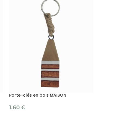
Porte-clés en bois MAISON
Porte-clés en 
1.60
€
1.50
€