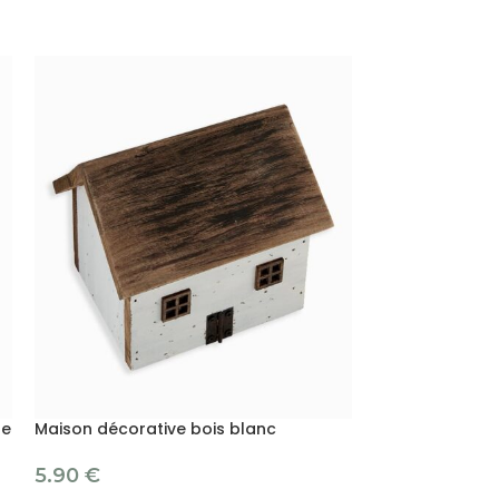
te
Maison décorative bois blanc
Maison décorat
5.90
€
5.90
€