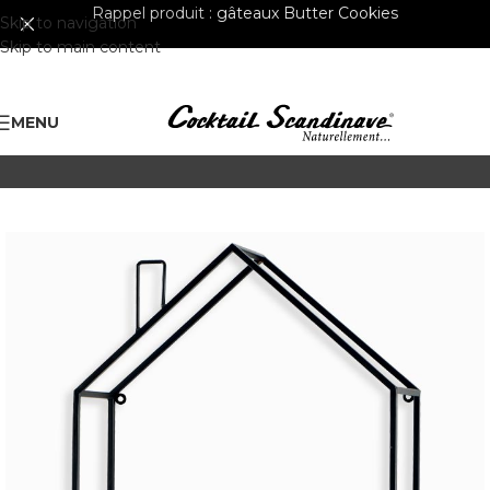
Rappel produit :
gâteaux Butter Cookies
Skip to navigation
Skip to main content
MENU