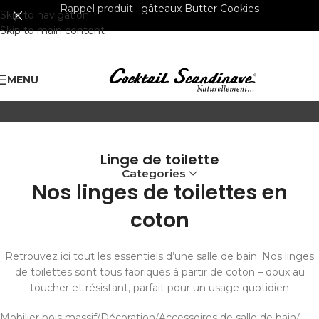
Rappel produit :
gâteaux Butter Cookies
Skip to navigation
Skip to main content
MENU
Linge de toilette
Categories
Nos linges de toilettes en
coton
Retrouvez ici tout les essentiels d’une salle de bain. Nos linges
de toilettes sont tous fabriqués à partir de coton – doux au
toucher et résistant, parfait pour un usage quotidien
Mobilier bois massif
Décoration
Accessoires de salle de bain