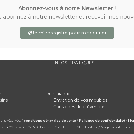
Abonnez-vous à notre Newsletter !
s abonnez à notre newsletter et recevoir nos nouv
Je m'enregistre pour m'abonner
E
INFOS PRATIQUES
?
Garantie
sins
Entretien de vos meubles
Consignes de prévention
its réservés. /
conditions générales de vente
/
Politique de confidentialité
/
Men
s - RCS Evry 331 321 760 France - Crédit photo : Shutterstock / Magnific / Adobesto