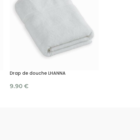
Drap de douche LHANNA
Gant de toilett
9.90
€
1.70
€