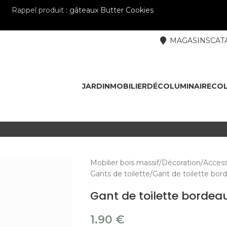
Rappel produit :
gâteaux Butter Cookies
MAGASINS
CAT
JARDIN
MOBILIER
DÉCO
LUMINAIRE
COL
Mobilier bois massif
Décoration
Access
Gants de toilette
Gant de toilette b
Gant de toilette borde
1.90
€