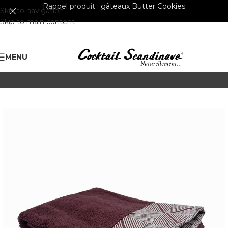
Rappel produit :
gâteaux Butter Cookies
Skip to navigation
Skip to main content
MENU