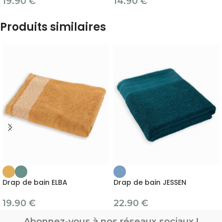
19.90
€
14.90
€
Produits similaires
Drap de bain ELBA
Drap de bain JESSEN
19.90
€
22.90
€
Abonnez-vous à nos réseaux sociaux !