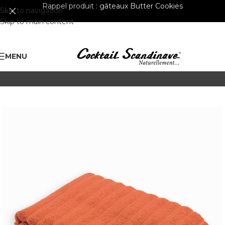
Rappel produit :
gâteaux Butter Cookies
Skip to navigation
Skip to main content
MENU