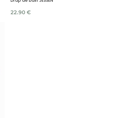
Drap de bain JESSEN
22.90
€