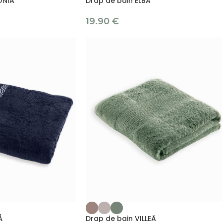
ONIA
Drap de bain ELBA
19.90
€
Å
Drap de bain VILLEÄ