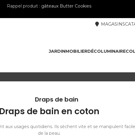
Rappel produit :
gâteaux Butter Cookies
MAGASINS
CAT
JARDIN
MOBILIER
DÉCO
LUMINAIRE
COL
Draps de bain
Draps de bain en coton
nt aux usages quotidiens. Ils sèchent vite et se manipulent faci
de la peau.