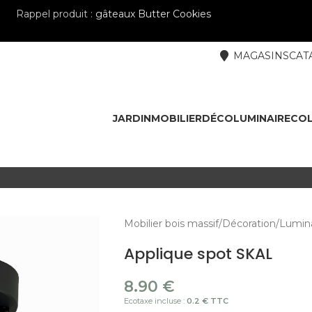
Rappel produit :
gâteaux Butter Cookies
MAGASINS
CAT
JARDIN
MOBILIER
DÉCO
LUMINAIRE
COL
Mobilier bois massif
Décoration
Lumina
Applique spot SKAL
8.90
€
Ecotaxe incluse :
0.2 € TTC