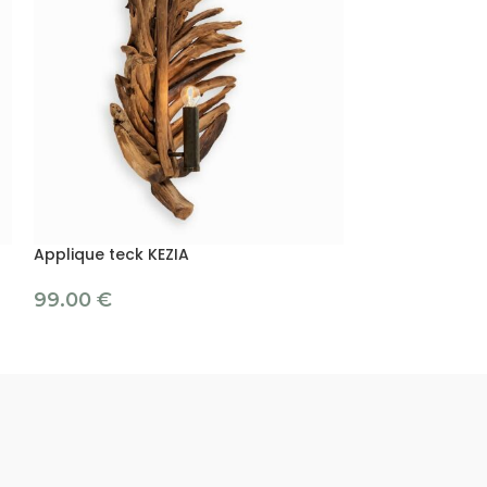
Applique teck KEZIA
Applique teck 
99.00
€
99.00
€