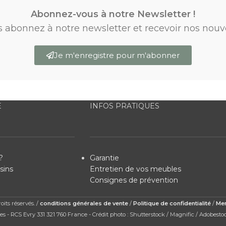
Abonnez-vous à notre Newsletter !
s abonnez à notre newsletter et recevoir nos nouv
Je m'enregistre pour m'abonner
E
INFOS PRATIQUES
?
Garantie
sins
Entretien de vos meubles
Consignes de prévention
its réservés. /
conditions générales de vente
/
Politique de confidentialité
/
Men
s - RCS Evry 331 321 760 France - Crédit photo : Shutterstock / Magnific / Adobesto