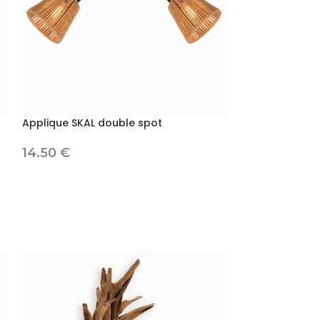
Applique SKAL double spot
Lampadaire SK
14.50
€
37.50
€