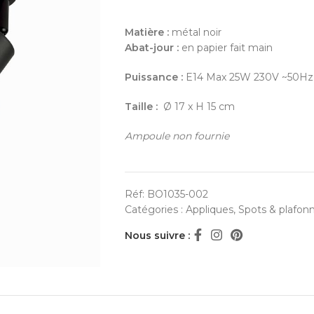
Matière :
métal noir
Abat-jour :
en papier fait main
Puissance :
E14 Max 25W 230V ~50Hz
Taille :
Ø 17 x H 15 cm
Ampoule non fournie
Réf:
BO1035-002
Catégories :
Appliques
,
Spots & plafonn
Nous suivre :