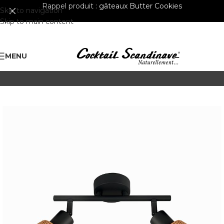
Rappel produit :
gâteaux Butter Cookies
Skip to navigation
Skip to main content
MENU