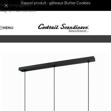
Rappel produit :
gâteaux Butter Cookies
Skip to navigation
Skip to main content
MENU