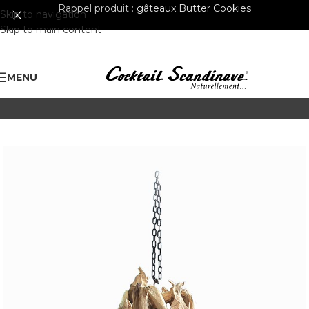
Rappel produit :
gâteaux Butter Cookies
Skip to navigation
Skip to main content
MENU