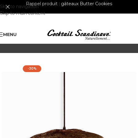
Rappel produit :
gâteaux Butter Cookies
Skip to navigation
Skip to main content
MENU
-30%