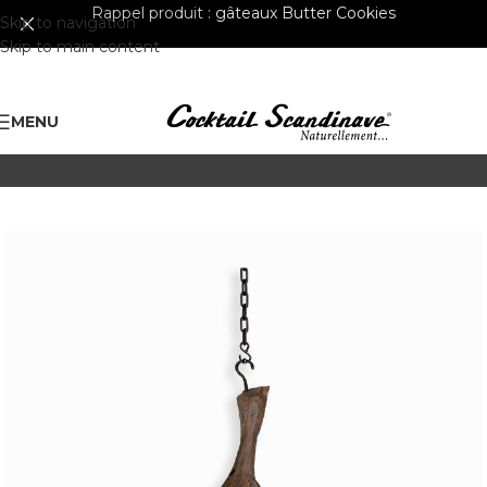
Rappel produit :
gâteaux Butter Cookies
Skip to navigation
Skip to main content
MENU