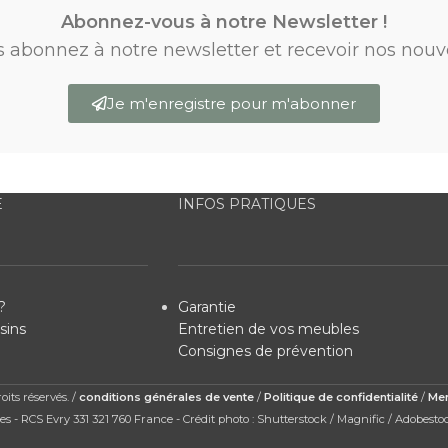
Abonnez-vous à notre Newsletter !
s abonnez à notre newsletter et recevoir nos nouv
Je m'enregistre pour m'abonner
E
INFOS PRATIQUES
?
Garantie
sins
Entretien de vos meubles
Consignes de prévention
its réservés. /
conditions générales de vente
/
Politique de confidentialité
/
Men
s - RCS Evry 331 321 760 France - Crédit photo : Shutterstock / Magnific / Adobesto