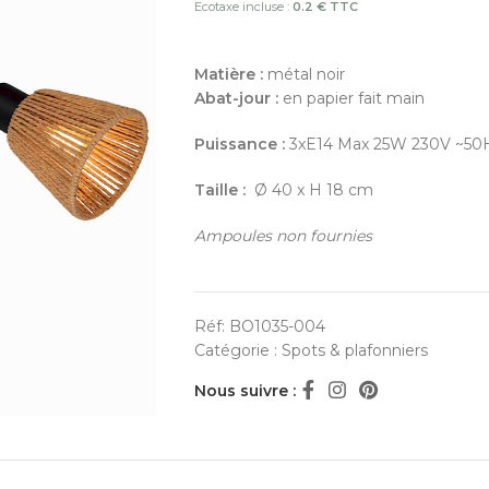
Ecotaxe incluse :
0.2 € TTC
Matière :
métal noir
Abat-jour :
en papier fait main
Puissance :
3xE14 Max 25W 230V ~50
Taille :
Ø 40 x H 18 cm
Ampoules non fournies
Réf:
BO1035-004
Catégorie :
Spots & plafonniers
Nous suivre :