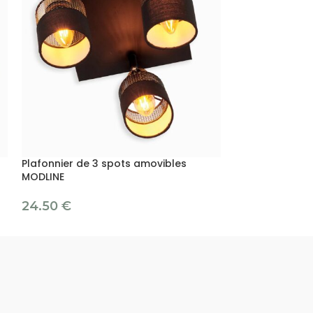
Plafonnier de 3 spots amovibles
Plafonnier ROU
MODLINE
22.50
€
24.50
€