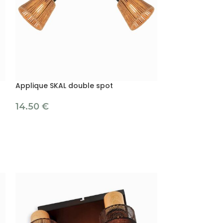
Applique SKAL double spot
Applique spot 
14.50
€
8.90
€