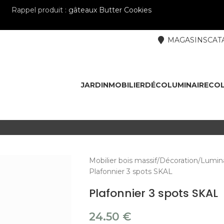
Rappel produit :
gâteaux Butter Cookies
MAGASINS
CAT
JARDIN
MOBILIER
DÉCO
LUMINAIRE
COL
Mobilier bois massif
Décoration
Lumina
Plafonnier 3 spots SKAL
Plafonnier 3 spots SKAL
24.50
€