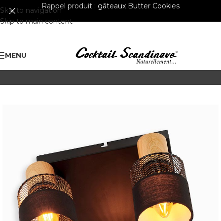
Rappel produit :
gâteaux Butter Cookies
Skip to navigation
Skip to main content
MENU