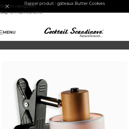
Rappel produit :
gâteaux Butter Cookies
Skip to navigation
Skip to main content
MENU