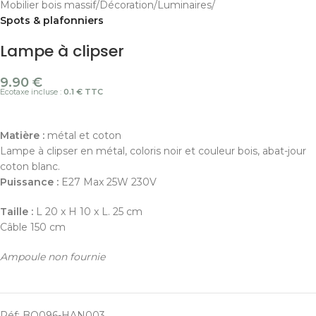
Mobilier bois massif
Décoration
Luminaires
Spots & plafonniers
Lampe à clipser
9.90
€
Ecotaxe incluse :
0.1 € TTC
Matière :
métal et coton
Lampe à clipser en métal, coloris noir et couleur bois, abat-jour
coton blanc.
Puissance :
E27 Max 25W 230V
Taille :
L 20 x H 10 x L. 25 cm
Câble 150 cm
Ampoule non fournie
Réf:
BO096-HAN003