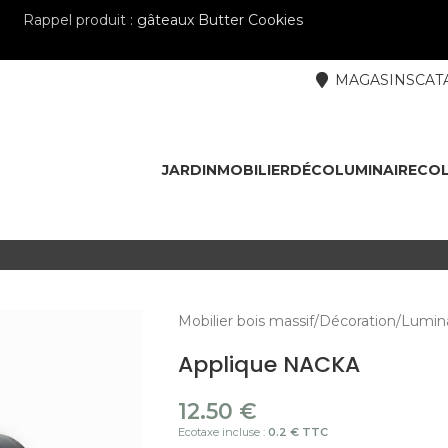
Rappel produit :
gâteaux Butter Cookies
MAGASINS
CAT
JARDIN
MOBILIER
DÉCO
LUMINAIRE
COL
Mobilier bois massif
Décoration
Lumina
Applique NACKA
12.50
€
Ecotaxe incluse :
0.2 € TTC