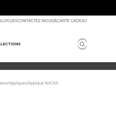
ALOGUES
CONTACTEZ-NOUS
CARTE CADEAU
LECTIONS
ires
Appliques
Applique NACKA