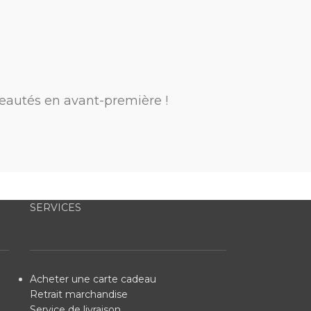
eautés en avant-première !
SERVICES
Acheter une carte cadeau
Retrait marchandise
Service de livraison