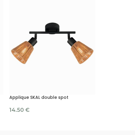
Applique SKAL double spot
Applique spot 
14.50
€
8.90
€