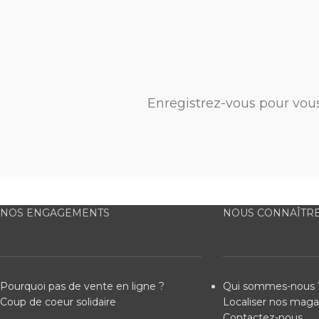
Enregistrez-vous pour vou
NOS ENGAGEMENTS
NOUS CONNAÎTR
Pourquoi pas de vente en ligne ?
Qui sommes-nous 
Coup de coeur solidaire
Localiser nos maga
Contactez-nous