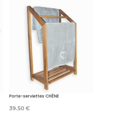
Porte-serviettes CHÊNE
Tablette murale
39.50
€
16.90
€