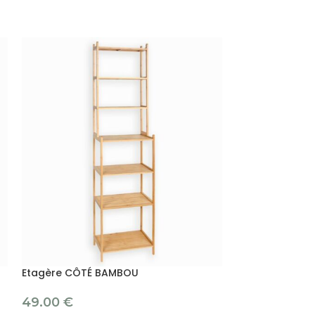
Etagère CÔTÉ BAMBOU
Etagère murale
49.00
€
37.00
€