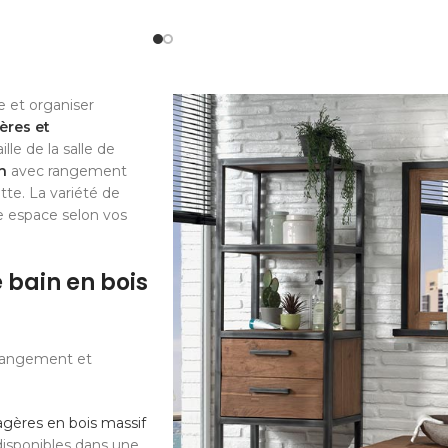
e et organiser
ères et
le de la salle de
n
avec rangement
tte. La variété de
e espace selon vos
 bain en bois
 rangement et
agères en bois massif
disponibles dans une