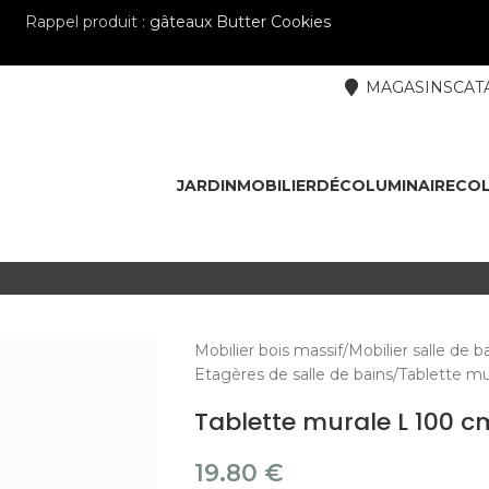
Rappel produit :
gâteaux Butter Cookies
MAGASINS
CAT
JARDIN
MOBILIER
DÉCO
LUMINAIRE
COL
Mobilier bois massif
Mobilier salle de b
Etagères de salle de bains
Tablette mu
Tablette murale L 100 c
19.80
€