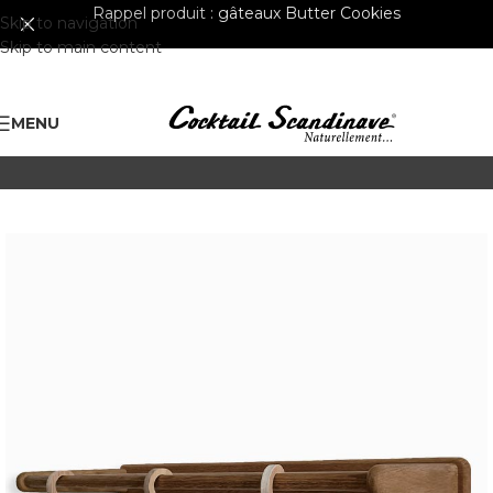
Rappel produit :
gâteaux Butter Cookies
Skip to navigation
Skip to main content
MENU