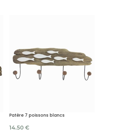
Patère 7 poissons blancs
Patère CROCH
14.50
€
3.
À partir de