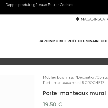
Rappel produit :
gâteaux Butter Cookies
MAGASINS
CAT
JARDIN
MOBILIER
DÉCO
LUMINAIRE
COL
Mobilier bois massif
Décoration
Objets
Porte-manteaux mural 5 CROCHETS
Porte-manteaux mural
19.50
€