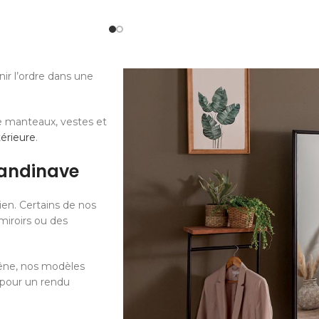
r l’ordre dans une
re manteaux, vestes et
térieure
.
candinave
ien. Certains de nos
iroirs ou des
hêne, nos modèles
l pour un rendu