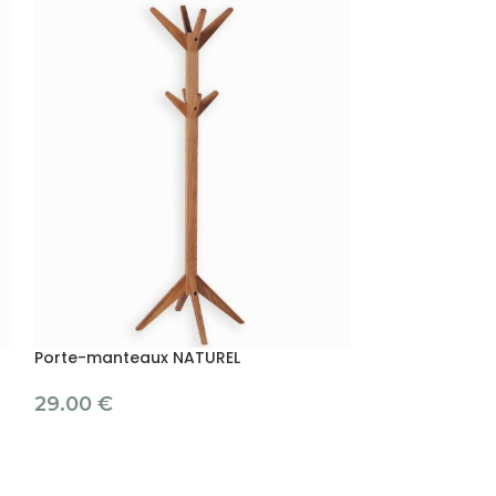
Porte-manteaux NATUREL
Porte-serviett
29.00
€
39.50
€