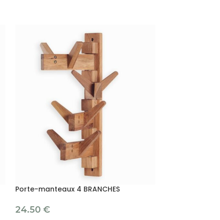
Porte-manteaux 4 BRANCHES
Porte-manteau
24.50
€
19.50
€