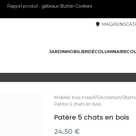
Rappel produit :
gâteaux Butter Cookies
MAGASINS
CAT
JARDIN
MOBILIER
DÉCO
LUMINAIRE
COL
Mobilier bois massif
Décoration
Objets
Patère 5 chats en bois
Patère 5 chats en bois
24.50
€