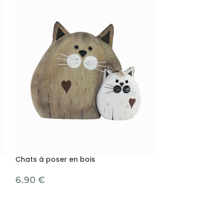
Chats à poser en bois
Chats sur supp
6.90
€
7.50
€