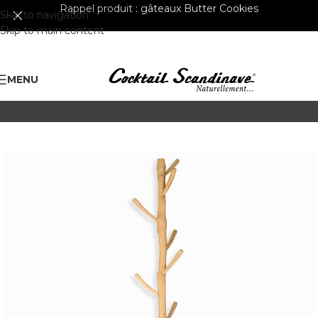
Rappel produit :
gâteaux Butter Cookies
Skip to navigation
Skip to main content
MENU