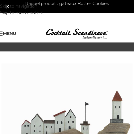
Rappel produit :
gâteaux Butter Cookies
Skip to navigation
Skip to main content
MENU