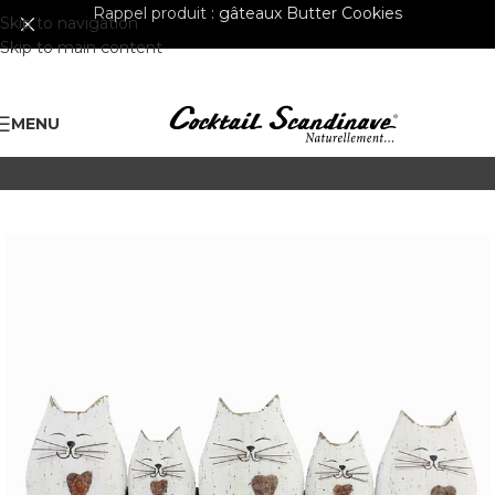
Rappel produit :
gâteaux Butter Cookies
Skip to navigation
Skip to main content
MENU