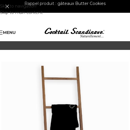
Rappel produit :
gâteaux Butter Cookies
Skip to navigation
Skip to main content
MENU