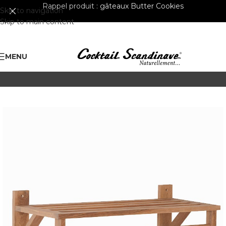
Rappel produit :
gâteaux Butter Cookies
Skip to navigation
Skip to main content
MENU