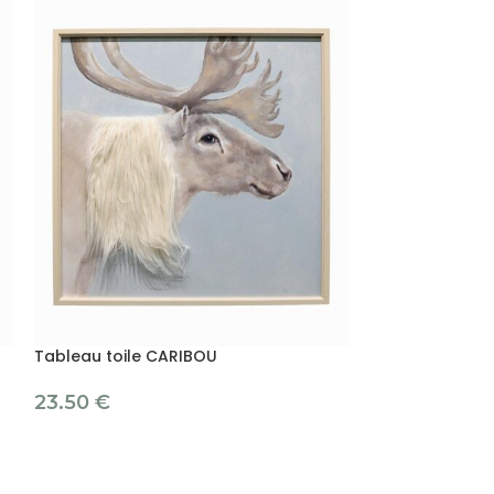
Tableau toile CARIBOU
Tableau toile 
23.50
€
23.50
€