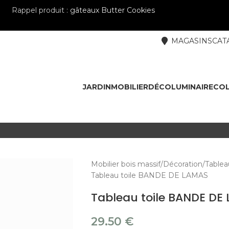
Rappel produit :
gâteaux Butter Cookies
MAGASINS
CAT
JARDIN
MOBILIER
DÉCO
LUMINAIRE
COL
Mobilier bois massif
Décoration
Tablea
Tableau toile BANDE DE LAMAS
Tableau toile BANDE DE
29.50
€