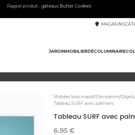
Rappel produit :
gâteaux Butter Cookies
MAGASINS
CAT
JARDIN
MOBILIER
DÉCO
LUMINAIRE
COL
Mobilier bois massif
Décoration
Objets
Tableau SURF avec palmiers
Tableau SURF avec palm
6.95
€