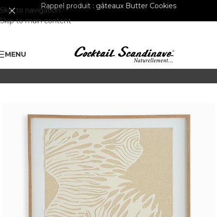
Rappel produit :
gâteaux Butter Cookies
Skip to navigation
Skip to main content
MENU