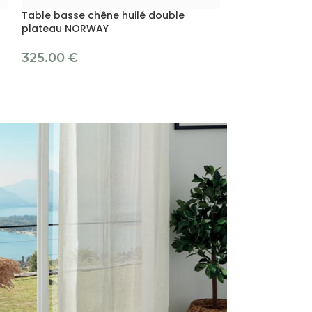
Table basse chêne huilé double
Table basse ch
plateau NORWAY
397.00
€
325.00
€