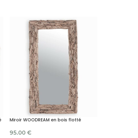
é
Miroir WOODREAM en bois flotté
Set de 3 pois
95.00
€
149.00
€