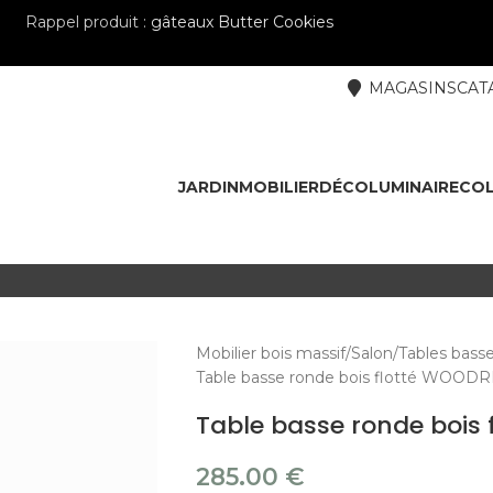
Rappel produit :
gâteaux Butter Cookies
MAGASINS
CAT
JARDIN
MOBILIER
DÉCO
LUMINAIRE
COL
Mobilier bois massif
Salon
Tables bass
Table basse ronde bois flotté WOO
Table basse ronde bois
285.00
€