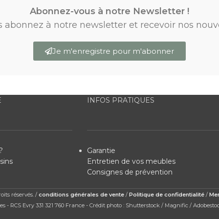
Abonnez-vous à notre Newsletter !
s abonnez à notre newsletter et recevoir nos nouv
Je m'enregistre pour m'abonner
E
INFOS PRATIQUES
?
Garantie
sins
Entretien de vos meubles
Consignes de prévention
its réservés. /
conditions générales de vente
/
Politique de confidentialité
/
Men
s - RCS Evry 331 321 760 France - Crédit photo : Shutterstock / Magnific / Adobesto