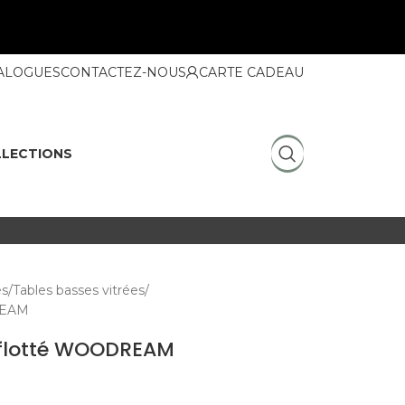
ALOGUES
CONTACTEZ-NOUS
CARTE CADEAU
LECTIONS
es
Tables basses vitrées
DREAM
 flotté WOODREAM