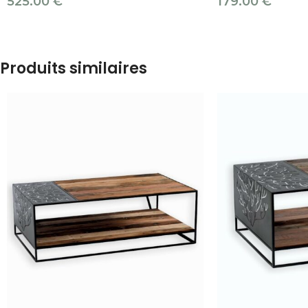
525.00
€
179.00
€
Produits similaires