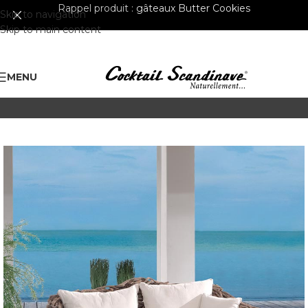
Rappel produit :
gâteaux Butter Cookies
Skip to navigation
Skip to main content
MENU