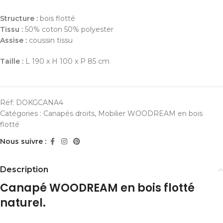
Structure :
bois flotté
Tissu :
50% coton 50% polyester
Assise :
coussin tissu
Taille :
L 190 x H 100 x P 85 cm
Réf:
DOKGCANA4
Catégories :
Canapés droits
,
Mobilier WOODREAM en bois
flotté
Nous suivre :
Description
Canapé WOODREAM en bois flotté
naturel.