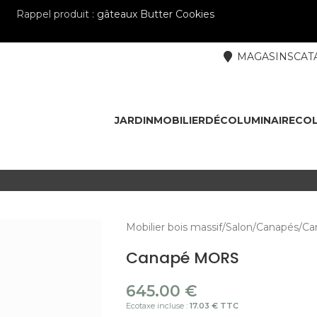
Rappel produit :
gâteaux Butter Cookies
MAGASINS
CAT
JARDIN
MOBILIER
DÉCO
LUMINAIRE
COL
Mobilier bois massif
Salon
Canapés
Ca
Canapé MORS
645.00
€
Ecotaxe incluse :
17.03 € TTC