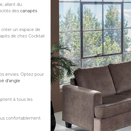
, allant du
ticités des
canapés
r créer un espace de
napés de chez Cocktail
os envies. Optez pour
pé d'angle
ptent à tous les
-vous confortablement