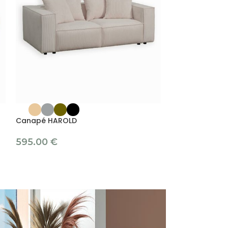
Canapé HAROLD
Canapé LAWSO
595.00
€
845.00
€