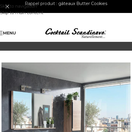
Rappel produit :
gâteaux Butter Cookies
Skip to navigation
Skip to main content
MENU