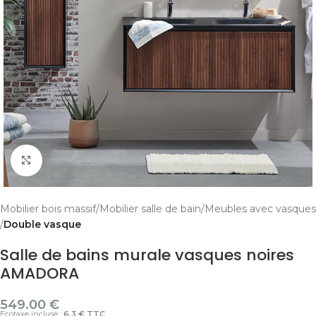
Cliquer pour agrandir
Mobilier bois massif
Mobilier salle de bain
Meubles avec vasques
Double vasque
Salle de bains murale vasques noires
AMADORA
549.00
€
Ecotaxe incluse :
6.3 € TTC