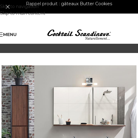
Rappel produit :
gâteaux Butter Cookies
Skip to navigation
Skip to main content
MENU