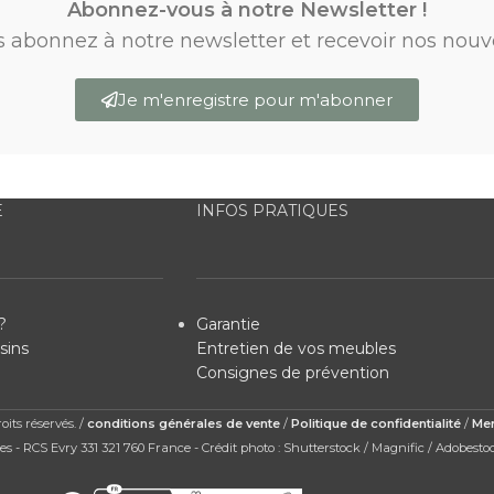
Abonnez-vous à notre Newsletter !
s abonnez à notre newsletter et recevoir nos nouv
Je m'enregistre pour m'abonner
E
INFOS PRATIQUES
?
Garantie
sins
Entretien de vos meubles
Consignes de prévention
its réservés. /
conditions générales de vente
/
Politique de confidentialité
/
Men
s - RCS Evry 331 321 760 France - Crédit photo : Shutterstock / Magnific / Adobesto