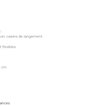
:
 avec casiers de rangement.
flexibles.
0 cm
mances