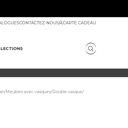
ALOGUES
CONTACTEZ-NOUS
CARTE CADEAU
LECTIONS
ain
Meubles avec vasques
Double vasque