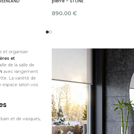
GREENLAND
pierre – STONE
890.00
€
e et organiser
ères et
le de la salle de
n
avec rangement
tte. La variété de
e espace selon vos
es
bain et de vasques,