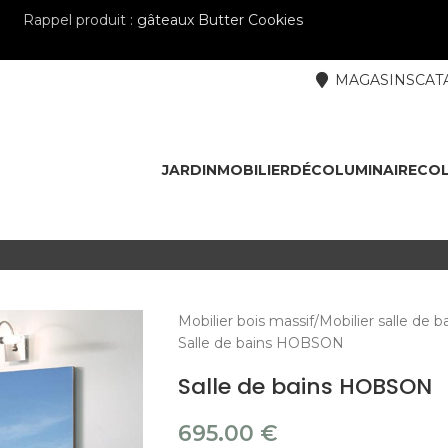
Rappel produit :
gâteaux Butter Cookies
MAGASINS
CAT
JARDIN
MOBILIER
DÉCO
LUMINAIRE
COL
Mobilier bois massif
Mobilier salle de b
Salle de bains HOBSON
Salle de bains HOBSON
695.00
€