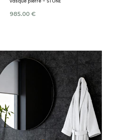
vasque pierre – STONE
499.00
€
985.00
€