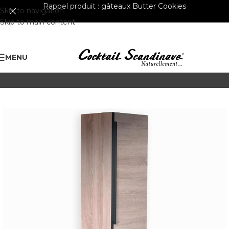
Rappel produit :
gâteaux Butter Cookies
Skip to navigation
Skip to main content
MENU