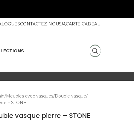
ALOGUES
CONTACTEZ-NOUS
CARTE CADEAU
LECTIONS
ain
Meubles avec vasques
Double vasque
ierre – STONE
uble vasque pierre – STONE