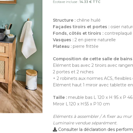
Ecotaxe incluse :
14.33 € TTC
Structure :
chêne huilé
Façades tiroirs et portes :
osier natur
Fonds, côtés et tiroirs :
contreplaqué
Vasques :
2 en pierre naturelle
Plateau :
pierre frittée
Composition de cette salle de bains 
Elément bas avec 2 tiroirs avec rangem
2 portes et 2 niches
+ 2 robinets aux normes ACS, flexibles
Elément haut 1 miroir avec tablette 
Taille :
meuble bas L 120 x H 95 x P 4
Miroir L 120 x H 55 x P 10 cm
Eléments à assembler / A fixer au mur
Luminaire vendue séparément.
Consulter la déclaration des perfor