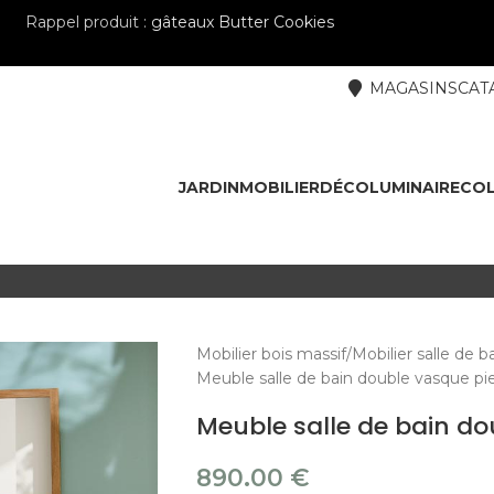
Rappel produit :
gâteaux Butter Cookies
MAGASINS
CAT
JARDIN
MOBILIER
DÉCO
LUMINAIRE
COL
Mobilier bois massif
Mobilier salle de b
Meuble salle de bain double vasque p
Meuble salle de bain do
890.00
€