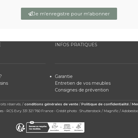
Je m'enregistre pour m'abonner
E
INFOS PRATIQUES
?
Garantie
sins
Entretien de vos meubles
Consignes de prévention
its réservés. /
conditions générales de vente
/
Politique de confidentialité
/
Men
s - RCS Evry 331 321 760 France - Crédit photo : Shutterstock / Magnific / Adobesto