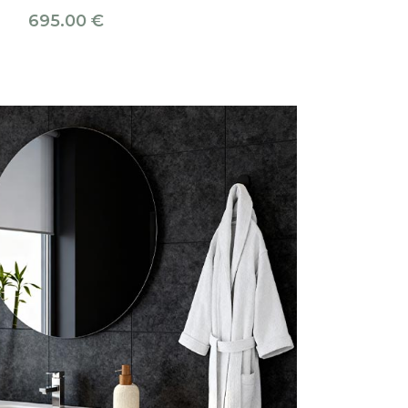
695.00
€
355.00
€