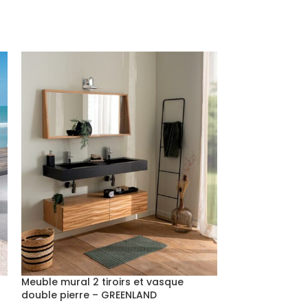
Meuble mural 2 tiroirs et vasque
Meuble vasque 
double pierre – GREENLAND
naturelle – ST