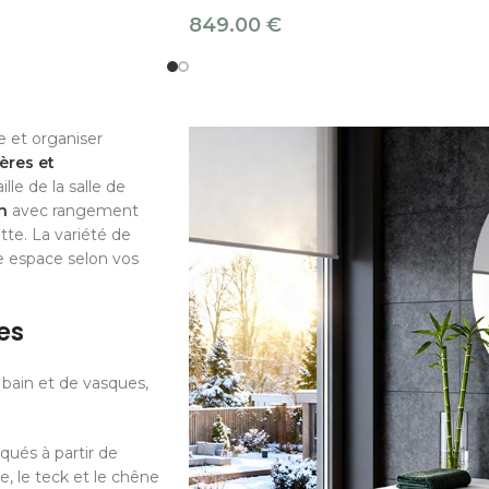
849.00
€
e et organiser
ères et
le de la salle de
n
avec rangement
tte. La variété de
e espace selon vos
es
bain et de vasques,
qués à partir de
le, le teck et le chêne