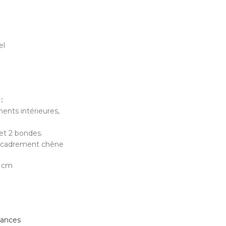
el
:
ents intérieures,
 et 2 bondes.
encadrement chêne
6 cm
mances