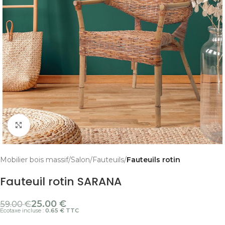
Cliquer pour agrandir
Mobilier bois massif
Salon
Fauteuils
Fauteuils rotin
Fauteuil rotin SARANA
25.00
€
59.00
€
Ecotaxe incluse :
0.65 € TTC