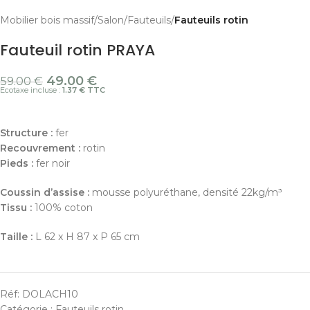
Mobilier bois massif
Salon
Fauteuils
Fauteuils rotin
Fauteuil rotin PRAYA
49.00
€
59.00
€
Ecotaxe incluse :
1.37 € TTC
Structure :
fer
Recouvrement :
rotin
Pieds :
fer noir
Coussin d’assise :
mousse polyuréthane, densité 22kg/m³
Tissu :
100% coton
Taille :
L 62 x H 87 x P 65 cm
Réf:
DOLACH10
Catégorie :
Fauteuils rotin