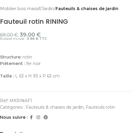
Mobilier bois massif
Jardin
Fauteuils & chaises de jardin
Fauteuil rotin RINING
39.00
€
69.00
€
Ecotaxe incluse :
0.96 € TTC
Structure:
rotin
Piètement :
fer noir
Taille :
L 63 x H 93 x P 63 cm
Réf:
MXRINAF1
Catégories :
Fauteuils & chaises de jardin
,
Fauteuils rotin
Nous suivre :