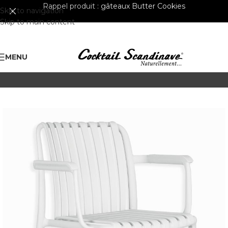
Rappel produit :
gâteaux Butter Cookies
Skip to navigation
Skip to main content
MENU