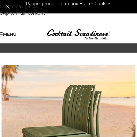
Rappel produit :
gâteaux Butter Cookies
Skip to navigation
Skip to main content
MENU