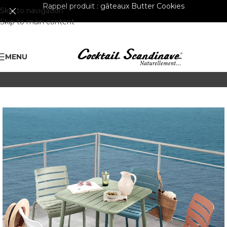
Rappel produit :
gâteaux Butter Cookies
Skip to navigation
Skip to main content
MENU