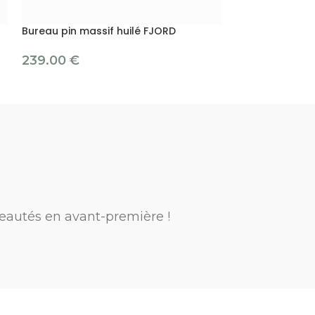
Bureau pin massif huilé FJORD
Commode pin ma
FJORD
239.00
€
359.00
€
eautés en avant-première !