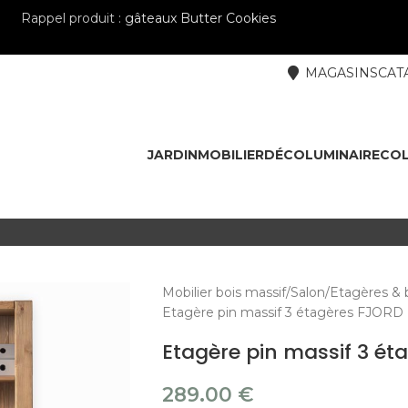
Rappel produit :
gâteaux Butter Cookies
MAGASINS
CAT
JARDIN
MOBILIER
DÉCO
LUMINAIRE
COL
Mobilier bois massif
Salon
Etagères & 
Etagère pin massif 3 étagères FJORD
Etagère pin massif 3 ét
289.00
€