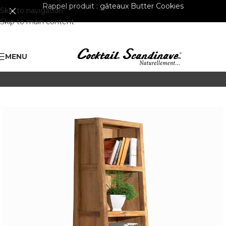
Rappel produit :
gâteaux Butter Cookies
Skip to navigation
Skip to main content
MENU